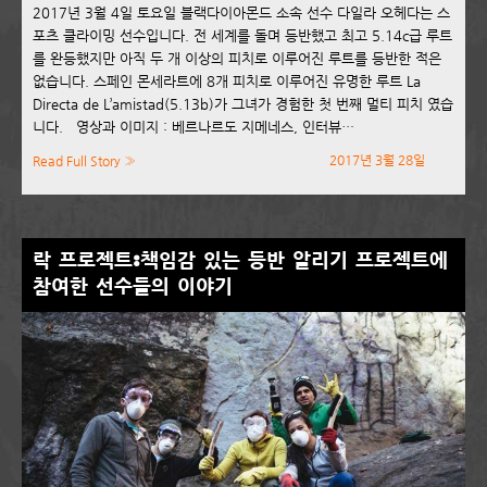
2017년 3월 4일 토요일 블랙다이아몬드 소속 선수 다일라 오헤다는 스
포츠 클라이밍 선수입니다. 전 세계를 돌며 등반했고 최고 5.14c급 루트
를 완등했지만 아직 두 개 이상의 피치로 이루어진 루트를 등반한 적은
없습니다. 스페인 몬세라트에 8개 피치로 이루어진 유명한 루트 La
Directa de L’amistad(5.13b)가 그녀가 경험한 첫 번째 멀티 피치 였습
니다. 영상과 이미지 : 베르나르도 지메네스, 인터뷰…
2017년 3월 28일
Read Full Story »
락 프로젝트:책임감 있는 등반 알리기 프로젝트에
참여한 선수들의 이야기