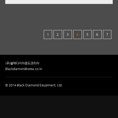
1
2
3
4
5
6
7
(주)블랙다이아몬드코리아
Blackdiamondkorea.co.kr
© 2014 Black Diamond Equipment, Ltd