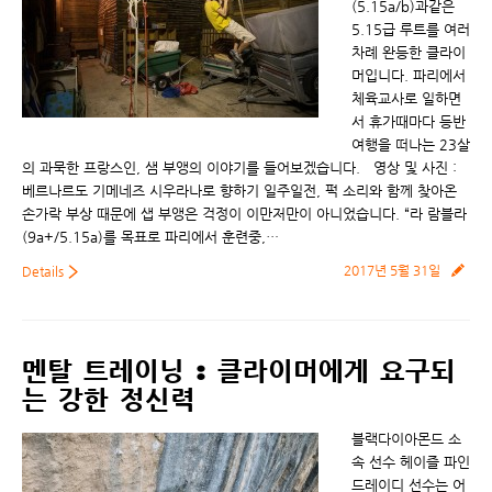
(5.15a/b)과같은
5.15급 루트를 여러
차례 완등한 클라이
머입니다. 파리에서
체육교사로 일하면
서 휴가때마다 등반
여행을 떠나는 23살
의 과묵한 프랑스인, 샘 부앵의 이야기를 들어보겠습니다. 영상 및 사진 :
베르나르도 기메네즈 시우라나로 향하기 일주일전, 퍽 소리와 함께 찾아온
손가락 부상 때문에 샙 부앵은 걱정이 이만저만이 아니었습니다. “라 람블라
(9a+/5.15a)를 목표로 파리에서 훈련중,…
2017년 5월 31일
Details
멘탈 트레이닝 : 클라이머에게 요구되
는 강한 정신력
블랙다이아몬드 소
속 선수 헤이즐 파인
드레이디 선수는 어