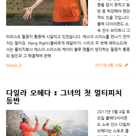
증을 참지 못하고 등
반 중 하강해야 했던
적도 있을 것입니다.
블랙 다이아몬드 소
속 선수 브리트니 그
리피스도 팔꿈치 통증에 시달리고 있었습니다. 에스더 스미스를 만나기 전까
지는 말이죠. Hang Right(올바르게 매달리기) 시리즈 두 번째 에피소드에
서는 물리치료사 에스더 스미스와 케이티 블루 멘틀이 생각하는 팔꿈치 통증
의 원인과 그 해결책에 관해…
2017년 4월 10일
Details
다일라 오헤다 : 그녀의 첫 멀티피치
등반
2017년 3월 4일 토
요일 블랙다이아몬
드 소속 선수 다일라
오헤다는 스포츠 클