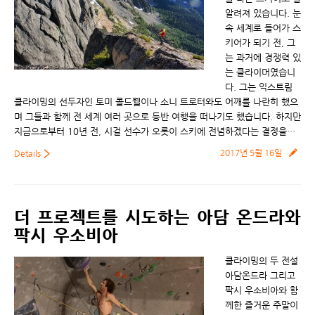
알려져 있습니다. 눈
속 세계로 들어가 스
키어가 되기 전, 그
는 과거에 경쟁력 있
는 클라이머였습니
다. 그는 익스트림
클라이밍의 선두자인 토미 콜드웰이나 소니 트로터와도 어깨를 나란히 했으
며 그들과 함께 전 세계 여러 곳으로 등반 여행을 떠나기도 했습니다. 하지만
지금으로부터 10년 전, 시걸 선수가 오롯이 스키에 전념하겠다는 결정을…
2017년 5월 16일
Details
더 프로젝트를 시도하는 아담 온드라와
팍시 우소비아
클라이밍의 두 전설
아담온드라 그리고
팍시 우소비아와 함
께한 즐거운 주말이