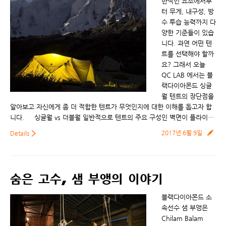
반적인 요소에서부
터 무게, 내구성, 방
수 투습 능력까지 다
양한 기준들이 있습
니다. 과연 어떤 텐
트를 선택해야 할까
요? 그래서 오늘
QC LAB 에서는 블
랙다이아몬드 싱글
월 텐트의 장단점을
알아보고 자신에게 좀 더 적합한 텐트가 무엇인지에 대한 이해를 돕고자 합
니다. 싱글월 vs 더블월 일반적으로 텐트의 주요 구성인 벽면이 플라이…
2017년 6월 9일
Details
숨은 고수, 샘 부앵의 이야기
블랙다이아몬드 소
속선수 샘 부앵은
Chilam Balam