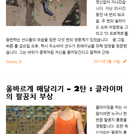
정신없이 지나갔습
니다. 지난 35시간
동안 네 번의 워크
숍, 두 번의 슬라이
드 쇼와 아침방송 그
리고 ‘더 프로젝트’를
등반하는 선수들의 모습을 담은 다섯 번의 생중계가 있었습니다. 글,그림 :
뵈른 폴 금요일 오후, 팍시 우소비아 선수가 트레이닝을 위해 암장을 방문했
습니다. 그는 바위가 중력처럼 자신을 끌어당긴다고 말하며 근래…
2017년 5월 10일
Details
올바르게 매달리기 – 2탄 : 클라이머
의 팔꿈치 부상
클라이밍을 하는 사
람이라면 누구나 한
번쯤 팔꿈치 통증을
경험합니다. 또한 욱
신거리는 팔꿈치 통