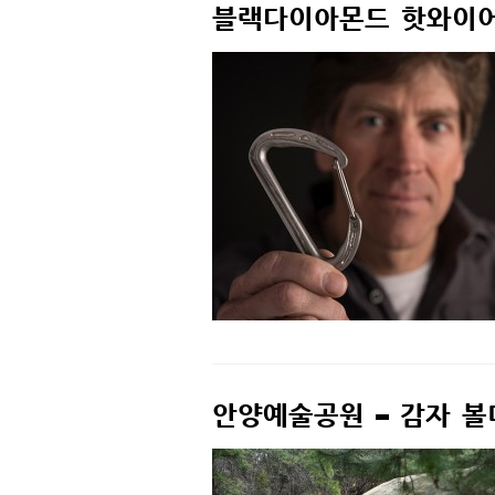
블랙다이아몬드 핫와이어
안양예술공원 – 감자 볼