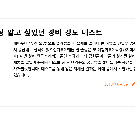
상 알고 싶었던 장비 강도 테스트
캐머롯이
“
우산
모양
”
으로
펼쳐졌을
때
실제로
얼마나
큰
하중을
견딜수
있
지
궁금해
보신적이
있으신가요
?
매듭
진
슬링은
또
어떨까요
?
걱정하지마
요
!
이번
장비
연구소에서는
콜린
포윅과
그의
팀원들이
그들의
장기를
살
제품을
일일이
분해해
테스트
한
후
여러분의
궁금증을
풀어드리는
시간을
가져볼것입니다
.
테스트를
통해
얻은
자세한
결과는
아래
글에서
확인하실
있습니다
.
2018년 6월 5일