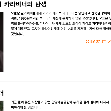
 카라비너의 탄생
오늘날
클라이머들에게
와이어
게이트
카라비너는
당연하고
친숙한
장비이
지만
, 1995
년까지만
하더라도
세상에
존재하지
않던
물건입니다
.
오늘은
명의
블랙다이아몬드
디자이너가
세계
최초의
와이어
게이트
카라비너를
어
떻게
개발했고
,
그것이
클라이밍계에
어떤
변화를
가져왔는지에
대해
알아
것입니다
.
2018년 5월 8일
더
최근 들어 많은 사람들이 찾는 안양예술공원에 위치한 감자 볼더에 대해서
이야기해 볼 것입니다.