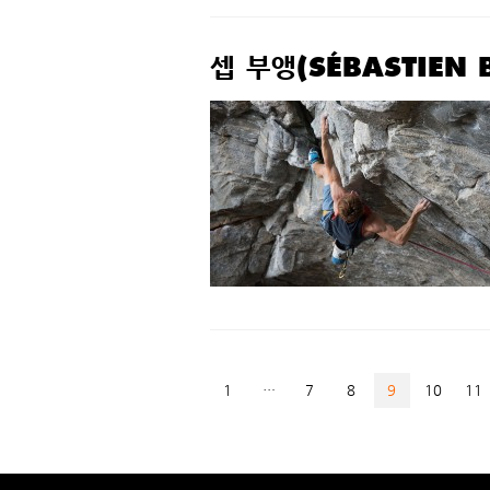
셉 부앵(SÉBASTIEN 
1
…
7
8
9
10
11