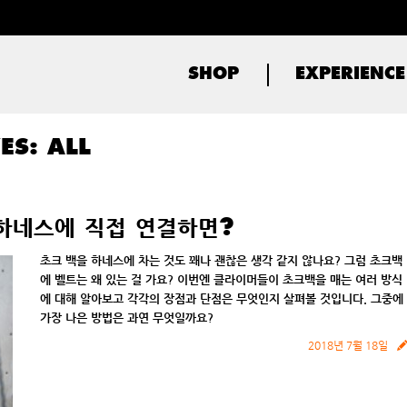
SHOP
EXPERIENCE
VES:
ALL
You are here:
 하네스에 직접 연결하면?
초크
백을
하네스에
차는
것도
꽤나
괜찮은
생각
같지
않나요
?
그럼
초크
백
에
벨트는
왜
있는
걸
가요
?
이번엔
클라이머들이
초크
백을
매는
여러
방식
에
대해
알아보고
각각의
장점과
단점은
무엇인지
살펴볼
것입니다
.
그중에
가장
나은
방법은
과연
무엇일까요
?
2018년 7월 18일