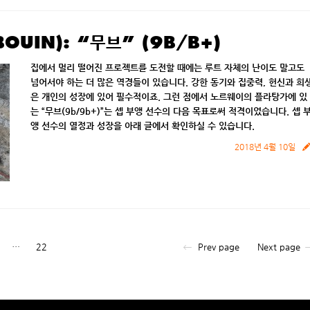
BOUIN): “무브” (9B/B+)
집에서
멀리
떨어진
프로젝트를
도전할
때에는
루트
자체의
난이도
말고도
넘어서야
하는
더
많은
역경들이
있습니다
.
강한
동기와
집중력
,
헌신과
희
은
개인의
성장에
있어
필수적이죠
.
그런
점에서
노르웨이의
플라탕가에
있
는
“
무브
(
9b/9b+
)”
는
셉
부앵
선수의
다음
목표로써
적격이었습니다
. 셉 
앵
선수의
열정과
성장을
아래
글에서
확인하실
수
있습니다
.
2018년 4월 10일
…
22
Prev page
Next page