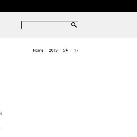
You are here:
Home
2019
5월
17
저