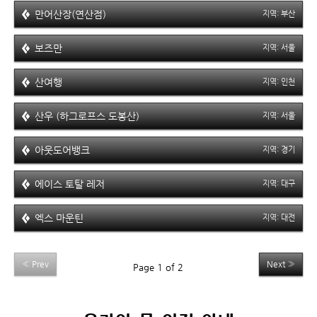
만어산장(연산점)
지역:
부산
보즈만
지역:
서울
산여행
지역:
인천
산우 (하그로프스 도봉산)
지역:
서울
아웃도어뱅크
지역:
경기
에이스 토탈 레저
지역:
대구
엑스 마운틴
지역:
대전
« Prev
Next »
Page
1
of
2