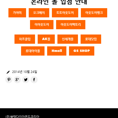
온라인 몰 입점 안내
가야미
오크베이
토토아웃도어
아웃도어뱅크
이아웃도어
아웃도어팩토리
하프클럽
AK몰
신세계몰
롯데닷컴
롯데아이몰
Hmall
GS SHOP
2014년 10월 24일
Pinterest
Google+
Twitter
Facebook
(주)블랙다이아몬드코리아